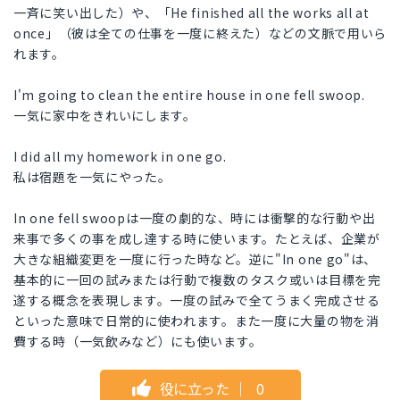
一斉に笑い出した）や、「He finished all the works all at
once」（彼は全ての仕事を一度に終えた）などの文脈で用いら
れます。
I'm going to clean the entire house in one fell swoop.
一気に家中をきれいにします。
I did all my homework in one go.
私は宿題を一気にやった。
In one fell swoopは一度の劇的な、時には衝撃的な行動や出
来事で多くの事を成し達する時に使います。たとえば、企業が
大きな組織変更を一度に行った時など。逆に"In one go"は、
基本的に一回の試みまたは行動で複数のタスク或いは目標を完
遂する概念を表現します。一度の試みで全てうまく完成させる
といった意味で日常的に使われます。また一度に大量の物を消
費する時（一気飲みなど）にも使います。
役に立った
｜
0