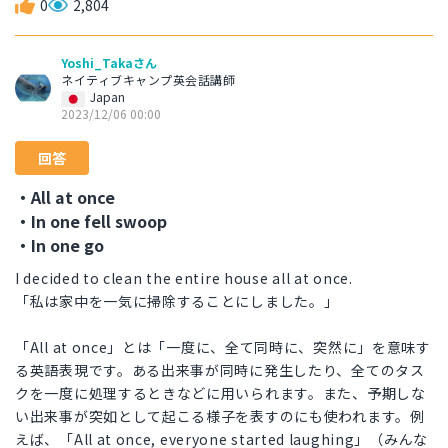
0
2,804
Yoshi_Takaさん
ネイティブキャンプ英会話講師
Japan
2023/12/06 00:00
回答
・All at once
・In one fell swoop
・In one go
I decided to clean the entire house all at once.
「私は家中を一気に掃除することにしました。」
「All at once」とは「一度に、全て同時に、突然に」を意味す
る英語表現です。ある出来事が同時に発生したり、全てのタス
クを一度に処理するときなどに用いられます。また、予期しな
い出来事が突如として起こる様子を表すのにも使われます。例
えば、「All at once, everyone started laughing」（みんな