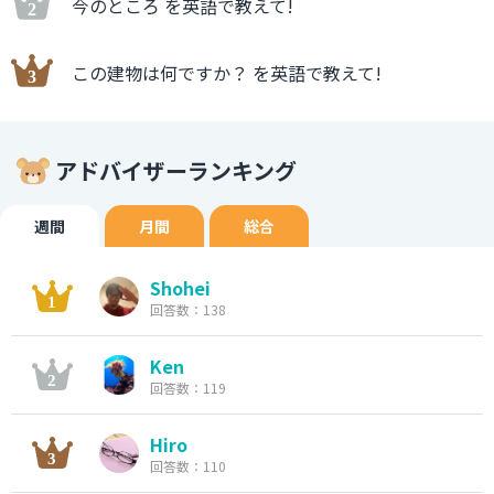
今のところ を英語で教えて!
この建物は何ですか？ を英語で教えて!
アドバイザーランキング
週間
月間
総合
Shohei
回答数：138
Ken
回答数：119
Hiro
回答数：110