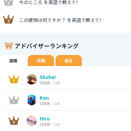
今のところ を英語で教えて!
この建物は何ですか？ を英語で教えて!
アドバイザーランキング
週間
月間
総合
Shohei
回答数：138
Ken
回答数：119
Hiro
回答数：110