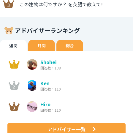
この建物は何ですか？ を英語で教えて!
アドバイザーランキング
週間
月間
総合
Shohei
回答数：138
Ken
回答数：119
Hiro
回答数：110
アドバイザー一覧