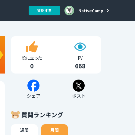
NativeCamp.
質問する
役に立った
PV
0
668
シェア
ポスト
質問ランキング
週間
月間