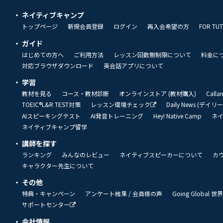
ネイティブキャンプ
トップページ
新規会員登録
ログイン
再入会希望の方
FOR TU
ガイド
はじめての方へ
ご利用方法
レッスン回数無制限について
料金に
対応ブラウザダウンロード
英会話アプリについて
学習
教材を見る
コース・教材診断
オンラインストア (教材購入)
Call
TOEIC®L&R TEST対策
レッスン環境チェック
Daily News (デイ
AIスピーキングテスト
AI発音トレーニング
Hey! Native Camp
ネ
ネイティブキャンプ留学
講師を探す
ランキング
みんなのレビュー
ネイティブスピーカーについて
カ
キャラクター先生について
その他
特典・キャンペーン
アンケート結果 / 会員様の声
Going Global
サポートセンター
会社情報