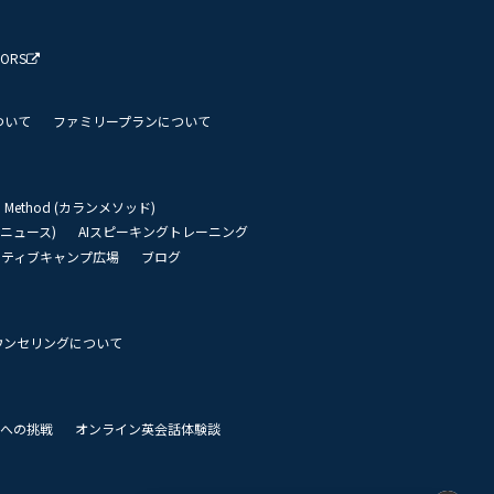
TORS
ついて
ファミリープランについて
an Method (カランメソッド)
リーニュース)
AIスピーキングトレーニング
イティブキャンプ広場
ブログ
ウンセリングについて
 世界への挑戦
オンライン英会話体験談