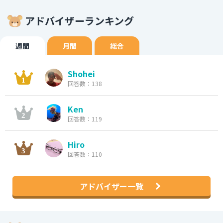
アドバイザーランキング
週間
月間
総合
Shohei
回答数：138
Ken
回答数：119
Hiro
回答数：110
アドバイザー一覧