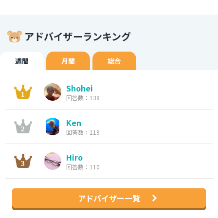
アドバイザーランキング
週間
月間
総合
Shohei
回答数：138
Ken
回答数：119
Hiro
回答数：110
アドバイザー一覧