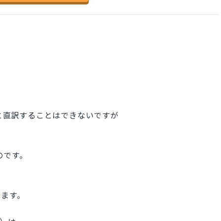
ll）と直訳することはできないですが
ものです。
います。