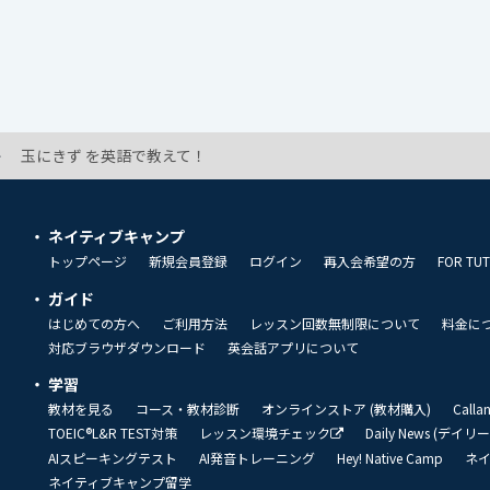
玉にきず を英語で教えて！
ネイティブキャンプ
トップページ
新規会員登録
ログイン
再入会希望の方
FOR TU
ガイド
はじめての方へ
ご利用方法
レッスン回数無制限について
料金に
対応ブラウザダウンロード
英会話アプリについて
学習
教材を見る
コース・教材診断
オンラインストア (教材購入)
Call
TOEIC®L&R TEST対策
レッスン環境チェック
Daily News (デイ
AIスピーキングテスト
AI発音トレーニング
Hey! Native Camp
ネ
ネイティブキャンプ留学