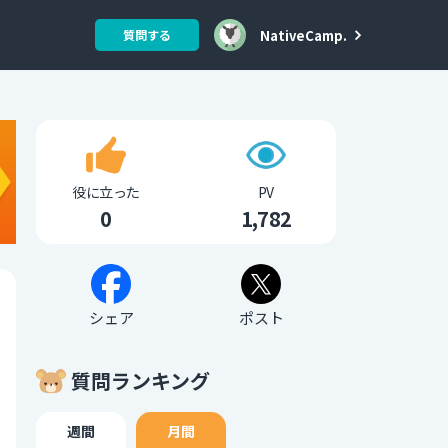
NativeCamp.
質問する
役に立った
PV
0
1,782
シェア
ポスト
質問ランキング
週間
月間