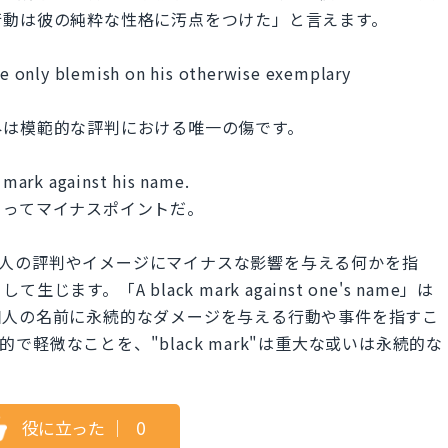
行動は彼の純粋な性格に汚点をつけた」と言えます。
the only blemish on his otherwise exemplary
外は模範的な評判における唯一の傷です。
k mark against his name.
とってマイナスポイントだ。
tation」は個人の評判やイメージにマイナスな影響を与える何かを指
。「A black mark against one's name」は
個人の名前に永続的なダメージを与える行動や事件を指すこ
時的で軽微なことを、"black mark"は重大な或いは永続的な
役に立った
｜
0