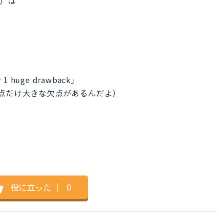
ト）は
。
ly 1 huge drawback」
点だけ大きな欠点があるんだよ）
役に立った
｜
0