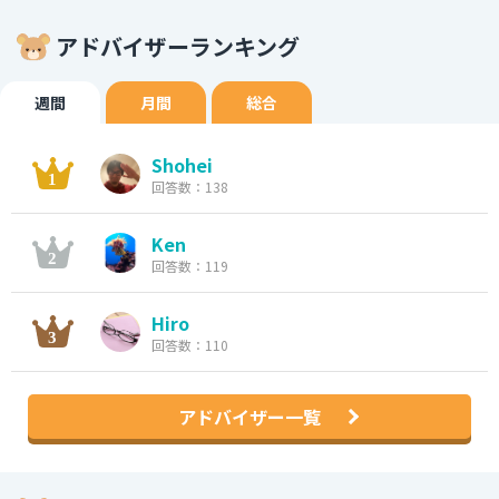
アドバイザーランキング
週間
月間
総合
Shohei
回答数：138
Ken
回答数：119
Hiro
回答数：110
アドバイザー一覧