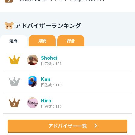
アドバイザーランキング
週間
月間
総合
Shohei
回答数：138
Ken
回答数：119
Hiro
回答数：110
アドバイザー一覧