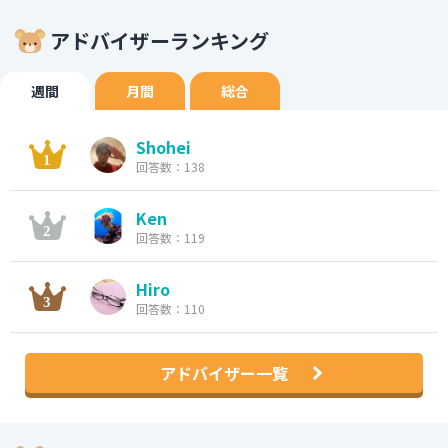
アドバイザーランキング
週間
月間
総合
Shohei
回答数：138
Ken
回答数：119
Hiro
回答数：110
アドバイザー一覧