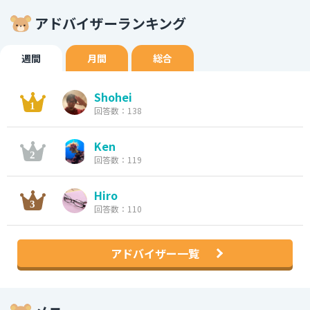
アドバイザーランキング
週間
月間
総合
Shohei
回答数：138
Ken
回答数：119
Hiro
回答数：110
アドバイザー一覧