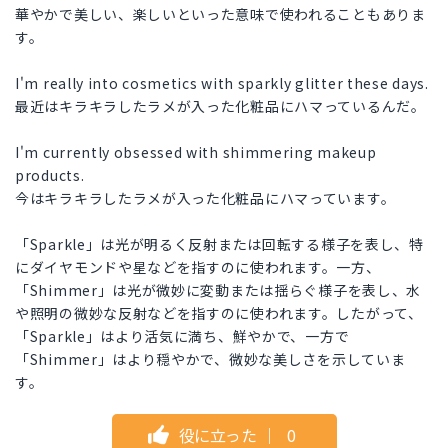
華やかで美しい、楽しいといった意味で使われることもありま
す。
I'm really into cosmetics with sparkly glitter these days.
最近はキラキラしたラメが入った化粧品にハマっているんだ。
I'm currently obsessed with shimmering makeup
products.
今はキラキラしたラメが入った化粧品にハマっています。
「Sparkle」は光が明るく反射または回転する様子を表し、特
にダイヤモンドや星などを指すのに使われます。一方、
「Shimmer」は光が微妙に変動または揺らぐ様子を表し、水
や照明の微妙な反射などを指すのに使われます。したがって、
「Sparkle」はより活気に満ち、鮮やかで、一方で
「Shimmer」はより穏やかで、微妙な美しさを示していま
す。
役に立った
｜
0