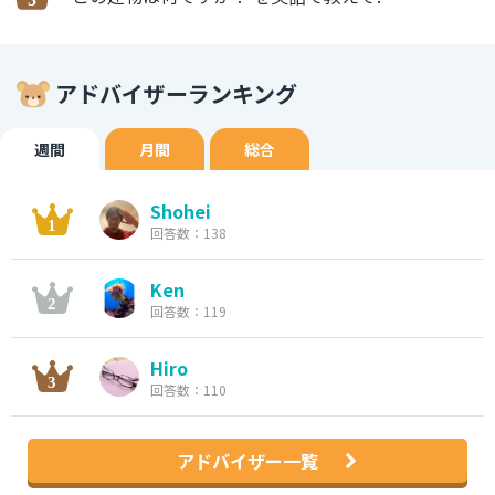
アドバイザーランキング
週間
月間
総合
Shohei
回答数：138
Ken
回答数：119
Hiro
回答数：110
アドバイザー一覧