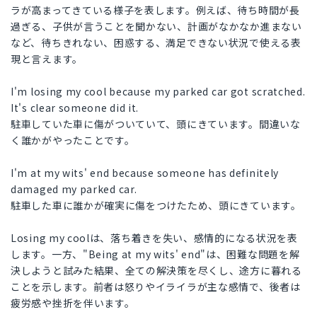
ラが高まってきている様子を表します。例えば、待ち時間が長
過ぎる、子供が言うことを聞かない、計画がなかなか進まない
など、待ちきれない、困惑する、満足できない状況で使える表
現と言えます。
I'm losing my cool because my parked car got scratched.
It's clear someone did it.
駐車していた車に傷がついていて、頭にきています。間違いな
く誰かがやったことです。
I'm at my wits' end because someone has definitely
damaged my parked car.
駐車した車に誰かが確実に傷をつけたため、頭にきています。
Losing my coolは、落ち着きを失い、感情的になる状況を表
します。一方、"Being at my wits' end"は、困難な問題を解
決しようと試みた結果、全ての解決策を尽くし、途方に暮れる
ことを示します。前者は怒りやイライラが主な感情で、後者は
疲労感や挫折を伴います。