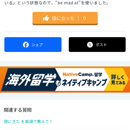
いる」という状態なので、"be mad at"を使いました。
役に立った
｜
0
シェア
ポスト
関連する質問
頭にきた を英語で教えて！