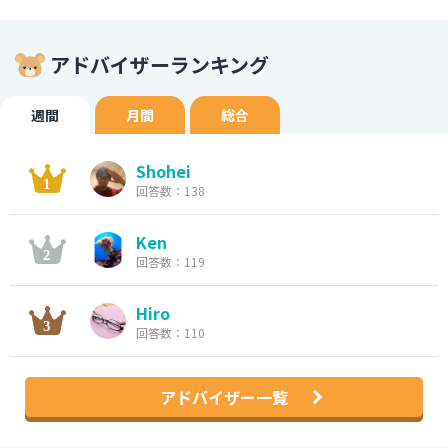
アドバイザーランキング
週間
月間
総合
Shohei
回答数：138
Ken
回答数：119
Hiro
回答数：110
アドバイザー一覧