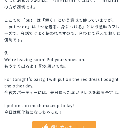
くつかあるのであれば、「the tiara」ではなく、「a tiara」
の方が適切です。
ここでの「put」は「置く」という意味で使っていますが、
「put 〜 on」は「〜を着る、身につける」という意味のフレ
ーズで、会話ではよく使われますので、合わせて覚えておくと
便利です。
例
We’re leaving soon! Put your shoes on.
もうすぐ出るよ！ 靴を履いてね。
For tonight's party, I will put on the red dress I bought
the other day.
今夜のパーティーには、先日買った赤いドレスを着る予定よ。
I put on too much makeup today!
今日は厚化粧になっちゃった！
役に立った
｜
1