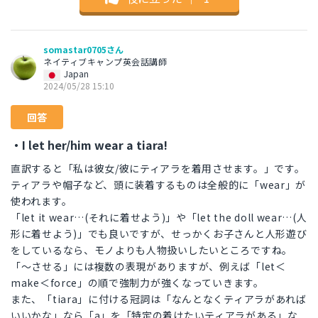
somastar0705さん
ネイティブキャンプ英会話講師
Japan
2024/05/28 15:10
回答
・I let her/him wear a tiara!
直訳すると「私は彼女/彼にティアラを着用させます。」です。
ティアラや帽子など、頭に装着するものは全般的に「wear」が
使われます。
「let it wear…(それに着せよう)」や「let the doll wear…(人
形に着せよう)」でも良いですが、せっかくお子さんと人形遊び
をしているなら、モノよりも人物扱いしたいところですね。
「～させる」には複数の表現がありますが、例えば「let＜
make＜force」の順で強制力が強くなっていきます。
また、「tiara」に付ける冠詞は「なんとなくティアラがあれば
いいかな」なら「a」を「特定の着けたいティアラがある」な