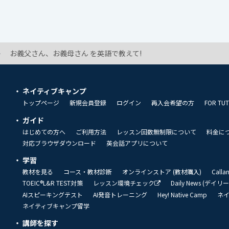
お義父さん、お義母さん を英語で教えて!
ネイティブキャンプ
トップページ
新規会員登録
ログイン
再入会希望の方
FOR TU
ガイド
はじめての方へ
ご利用方法
レッスン回数無制限について
料金に
対応ブラウザダウンロード
英会話アプリについて
学習
教材を見る
コース・教材診断
オンラインストア (教材購入)
Call
TOEIC®L&R TEST対策
レッスン環境チェック
Daily News (デイ
AIスピーキングテスト
AI発音トレーニング
Hey! Native Camp
ネ
ネイティブキャンプ留学
講師を探す