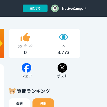
NativeCamp.
質問する
役に立った
PV
0
3,773
シェア
ポスト
質問ランキング
週間
月間