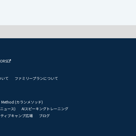
TORS
ついて
ファミリープランについて
an Method (カランメソッド)
リーニュース)
AIスピーキングトレーニング
イティブキャンプ広場
ブログ