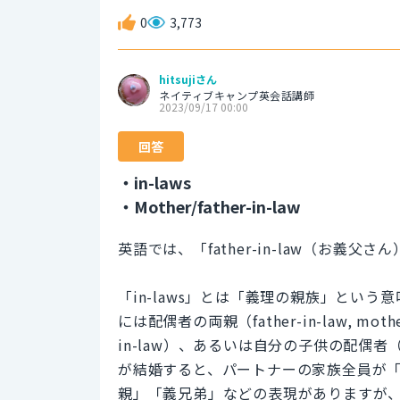
0
3,773
hitsujiさん
ネイティブキャンプ英会話講師
2023/09/17 00:00
回答
・in-laws
・Mother/father-in-law
英語では、「father-in-law（お義父さ
「in-laws」とは「義理の親族」とい
には配偶者の両親（father-in-law, mothe
in-law）、あるいは自分の子供の配偶者（son
が結婚すると、パートナーの家族全員が「i
親」「義兄弟」などの表現がありますが、英