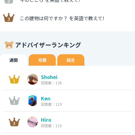
この建物は何ですか？ を英語で教えて!
アドバイザーランキング
週間
月間
総合
Shohei
回答数：138
Ken
回答数：119
Hiro
回答数：110