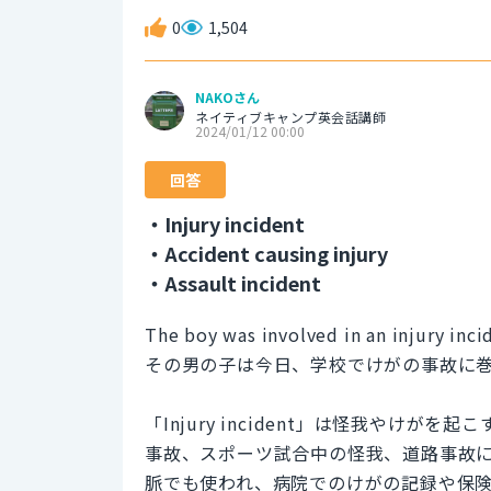
0
1,504
NAKOさん
ネイティブキャンプ英会話講師
2024/01/12 00:00
回答
・Injury incident
・Accident causing injury
・Assault incident
The boy was involved in an injury inci
その男の子は今日、学校でけがの事故に
「Injury incident」は怪我やけ
事故、スポーツ試合中の怪我、道路事故
脈でも使われ、病院でのけがの記録や保険の請求