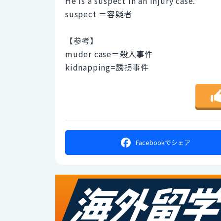
He is a suspect in an injury case.
suspect ＝容疑者
【参考】
muder case＝殺人事件
kidnapping=誘拐事件
Facebookで
シェア