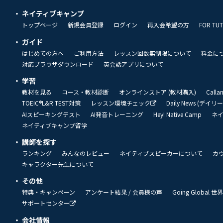
ネイティブキャンプ
トップページ
新規会員登録
ログイン
再入会希望の方
FOR TU
ガイド
はじめての方へ
ご利用方法
レッスン回数無制限について
料金に
対応ブラウザダウンロード
英会話アプリについて
学習
教材を見る
コース・教材診断
オンラインストア (教材購入)
Call
TOEIC®L&R TEST対策
レッスン環境チェック
Daily News (デイ
AIスピーキングテスト
AI発音トレーニング
Hey! Native Camp
ネ
ネイティブキャンプ留学
講師を探す
ランキング
みんなのレビュー
ネイティブスピーカーについて
カ
キャラクター先生について
その他
特典・キャンペーン
アンケート結果 / 会員様の声
Going Global
サポートセンター
会社情報