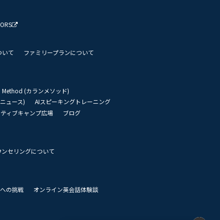
TORS
ついて
ファミリープランについて
an Method (カランメソッド)
リーニュース)
AIスピーキングトレーニング
イティブキャンプ広場
ブログ
ウンセリングについて
 世界への挑戦
オンライン英会話体験談