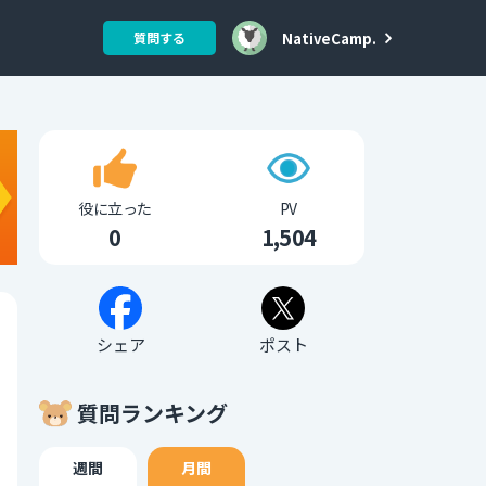
NativeCamp.
質問する
役に立った
PV
0
1,504
シェア
ポスト
質問ランキング
週間
月間