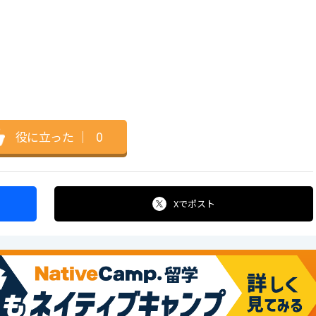
役に立った
｜
0
Xで
ポスト