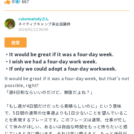
0
667
colormelodyさん
ネイティブキャンプ英会話講師
2024/01/12 00:00
回答
・It would be great if it was a four-day week.
・I wish we had a four-day work week.
・If only we could adopt a four-day workweek.
It would be great if it was a four-day week, but that's not
possible, right?
「週4日制ならいいのだけど、無理だよね？」
「もし週が4日間だけだったら素晴らしいのに」という意味
で、5日間の通常の仕事週よりも1日少ないことを望んでいるこ
とを表現するフレーズです。このフレーズは通常、仕事が忙し
くて休みがほしい、あるいは自由な時間をもっと持ちたいと感
じているときに使います。それは言い換えると、もっと休日が