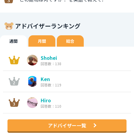
アドバイザーランキング
週間
月間
総合
Shohei
回答数：138
Ken
回答数：119
Hiro
回答数：110
アドバイザー一覧