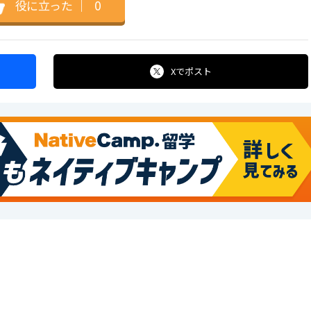
役に立った
｜
0
Xで
ポスト