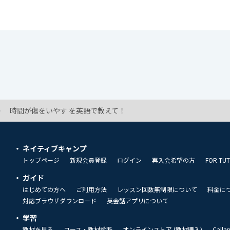
時間が傷をいやす を英語で教えて！
ネイティブキャンプ
トップページ
新規会員登録
ログイン
再入会希望の方
FOR TU
ガイド
はじめての方へ
ご利用方法
レッスン回数無制限について
料金に
対応ブラウザダウンロード
英会話アプリについて
学習
教材を見る
コース・教材診断
オンラインストア (教材購入)
Call