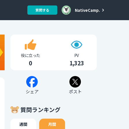
NativeCamp.
質問する
役に立った
PV
0
1,323
シェア
ポスト
質問ランキング
週間
月間