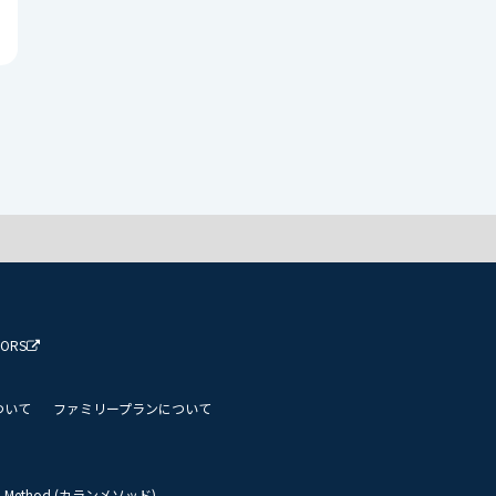
TORS
ついて
ファミリープランについて
an Method (カランメソッド)