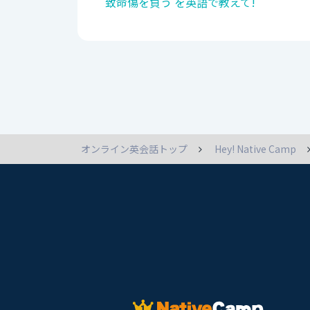
致命傷を負う を英語で教えて!
オンライン英会話トップ
Hey! Native Camp