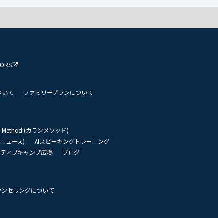
TORS
ついて
ファミリープランについて
an Method (カランメソッド)
リーニュース)
AIスピーキングトレーニング
イティブキャンプ広場
ブログ
ウンセリングについて