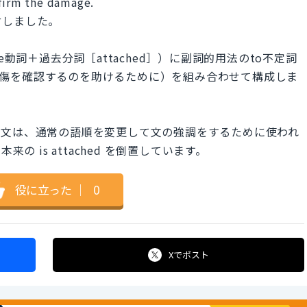
nfirm the damage.
付しました。
e動詞＋過去分詞［attached］）に副詞的用法のto不定詞
 damage：損傷を確認するのを助けるために）を組み合わせて構成しま
構文は、通常の語順を変更して文の強調をするために使われ
本来の is attached を倒置しています。
役に立った
｜
0
Xで
ポスト