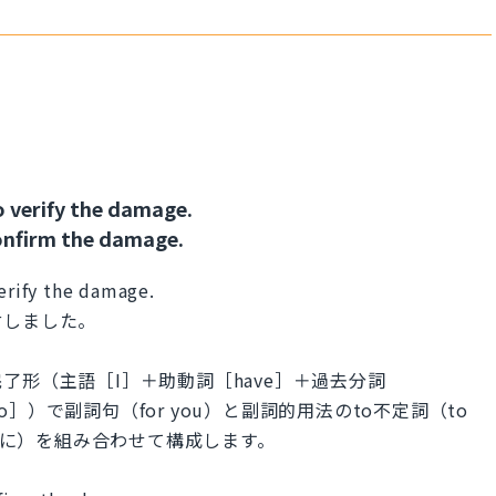
o verify the damage.
onfirm the damage.
verify the damage.
付しました。
了形（主語［I］＋助動詞［have］＋過去分詞
to］）で副詞句（for you）と副詞的用法のto不定詞（to
するために）を組み合わせて構成します。