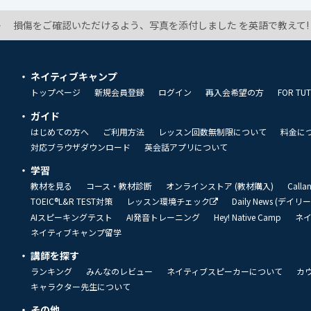
損傷をご確認いただけるよう、写真を添付しました を英語で教えて!
ネイティブキャンプ
トップページ
新規会員登録
ログイン
再入会希望の方
FOR TU
ガイド
はじめての方へ
ご利用方法
レッスン回数無制限について
料金に
対応ブラウザダウンロード
英会話アプリについて
学習
教材を見る
コース・教材診断
オンラインストア (教材購入)
Call
TOEIC®L&R TEST対策
レッスン環境チェック
Daily News (デイ
AIスピーキングテスト
AI発音トレーニング
Hey! Native Camp
ネ
ネイティブキャンプ留学
講師を探す
ランキング
みんなのレビュー
ネイティブスピーカーについて
カ
キャラクター先生について
その他