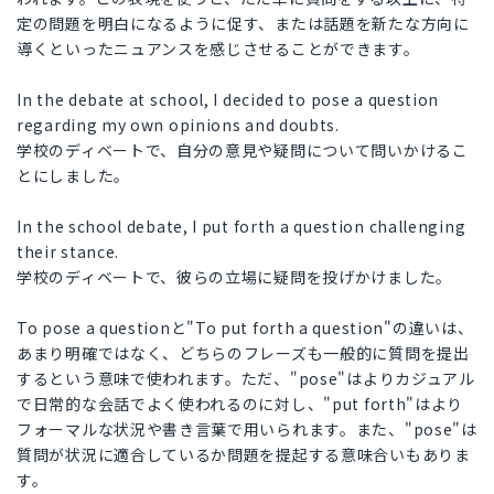
定の問題を明白になるように促す、または話題を新たな方向に
導くといったニュアンスを感じさせることができます。
In the debate at school, I decided to pose a question
regarding my own opinions and doubts.
学校のディベートで、自分の意見や疑問について問いかけるこ
とにしました。
In the school debate, I put forth a question challenging
their stance.
学校のディベートで、彼らの立場に疑問を投げかけました。
To pose a questionと"To put forth a question"の違いは、
あまり明確ではなく、どちらのフレーズも一般的に質問を提出
するという意味で使われます。ただ、"pose"はよりカジュアル
で日常的な会話でよく使われるのに対し、"put forth"はより
フォーマルな状況や書き言葉で用いられます。また、"pose"は
質問が状況に適合しているか問題を提起する意味合いもありま
す。