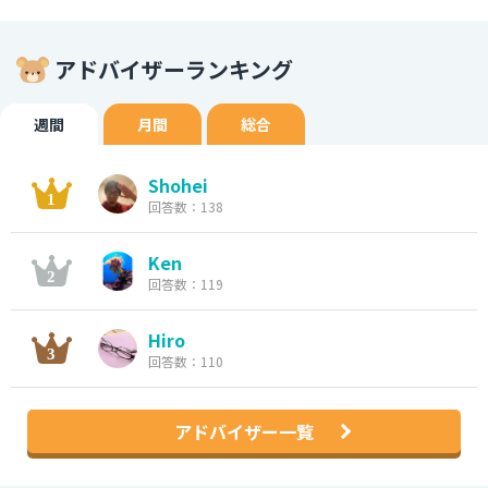
アドバイザーランキング
週間
月間
総合
Shohei
回答数：138
Ken
回答数：119
Hiro
回答数：110
アドバイザー一覧