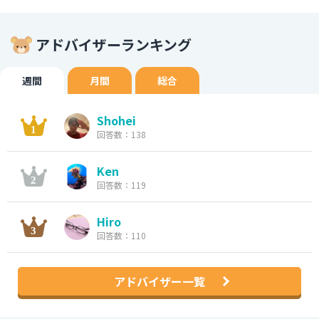
アドバイザーランキング
週間
月間
総合
Shohei
回答数：138
Ken
回答数：119
Hiro
回答数：110
アドバイザー一覧