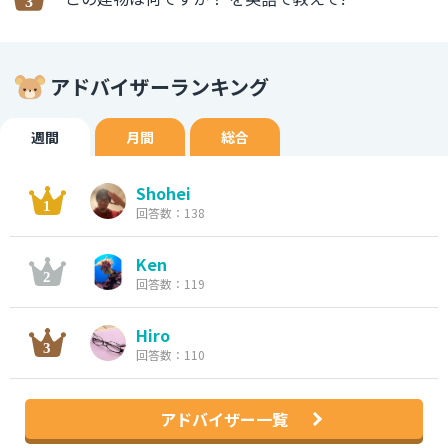
アドバイザーランキング
週間
月間
総合
Shohei
回答数：138
Ken
回答数：119
Hiro
回答数：110
アドバイザー一覧