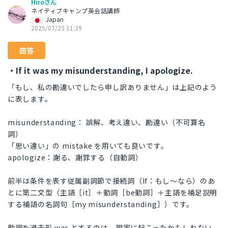
Hiroさん
ネイティブキャンプ英会話講師
Japan
2025/07/25 11:39
回答
・If it was my misunderstanding, I apologize.
「もし、私の勘違いでしたら申し訳ありません」は上記のよう
に表します。
misunderstanding： 誤解、考え違い、勘違い（不可算名
詞）
「思い違い」の mistake を用いても良いです。
apologize：謝る、謝罪する（自動詞）
前半は条件を表す従属副詞節で接続詞（If：もし～なら）のあ
とに第二文型（主語［it］＋動詞［be動詞］＋主語を補足説明
する補語の名詞句［my misunderstanding］）です。
動詞を過去形 was とするのは、現実に起こったかもしれない