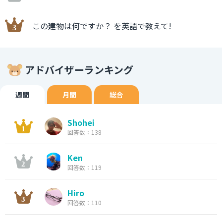
この建物は何ですか？ を英語で教えて!
アドバイザーランキング
週間
月間
総合
Shohei
回答数：138
Ken
回答数：119
Hiro
回答数：110