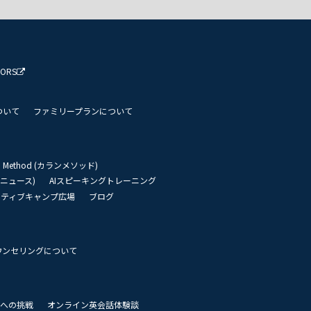
TORS
ついて
ファミリープランについて
an Method (カランメソッド)
リーニュース)
AIスピーキングトレーニング
イティブキャンプ広場
ブログ
ウンセリングについて
 世界への挑戦
オンライン英会話体験談