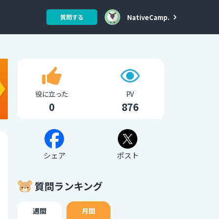
NativeCamp.
質問する
役に立った
PV
0
876
シェア
ポスト
質問ランキング
週間
月間