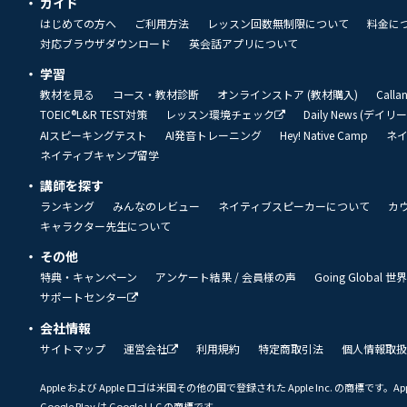
ガイド
はじめての方へ
ご利用方法
レッスン回数無制限について
料金に
対応ブラウザダウンロード
英会話アプリについて
学習
教材を見る
コース・教材診断
オンラインストア (教材購入)
Call
TOEIC®L&R TEST対策
レッスン環境チェック
Daily News (デイ
AIスピーキングテスト
AI発音トレーニング
Hey! Native Camp
ネ
ネイティブキャンプ留学
講師を探す
ランキング
みんなのレビュー
ネイティブスピーカーについて
カ
キャラクター先生について
その他
特典・キャンペーン
アンケート結果 / 会員様の声
Going Global
サポートセンター
会社情報
サイトマップ
運営会社
利用規約
特定商取引法
個人情報取扱
Apple および Apple ロゴは米国その他の国で登録された Apple Inc. の商標です。App 
Google Play は Google LLC の商標です。