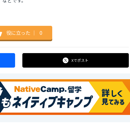
る」などです。
役に立った
｜
0
Xで
ポスト