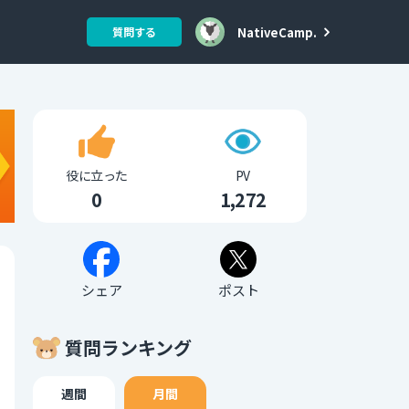
NativeCamp.
質問する
役に立った
PV
0
1,272
シェア
ポスト
質問ランキング
週間
月間