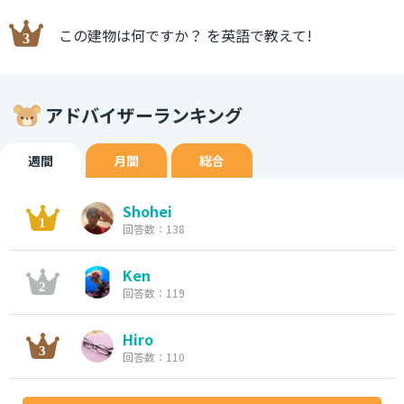
この建物は何ですか？ を英語で教えて!
アドバイザーランキング
週間
月間
総合
Shohei
回答数：138
Ken
回答数：119
Hiro
回答数：110