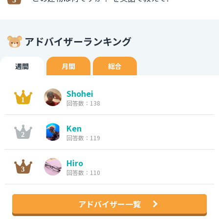
アドバイザーランキング
週間
月間
総合
Shohei
回答数：138
Ken
回答数：119
Hiro
回答数：110
アドバイザー一覧