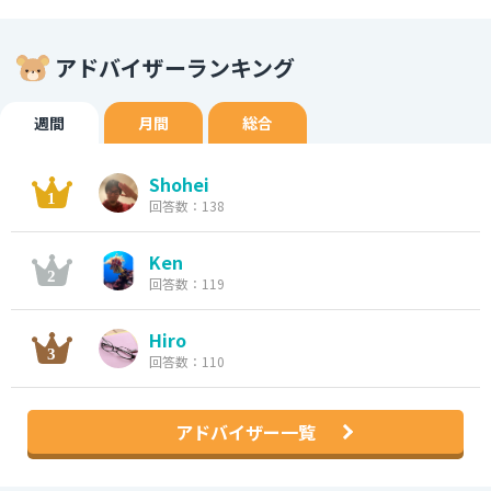
アドバイザーランキング
週間
月間
総合
Shohei
回答数：138
Ken
回答数：119
Hiro
回答数：110
アドバイザー一覧