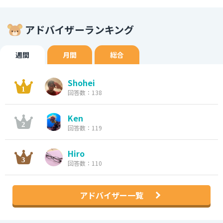
アドバイザーランキング
週間
月間
総合
Shohei
回答数：138
Ken
回答数：119
Hiro
回答数：110
アドバイザー一覧