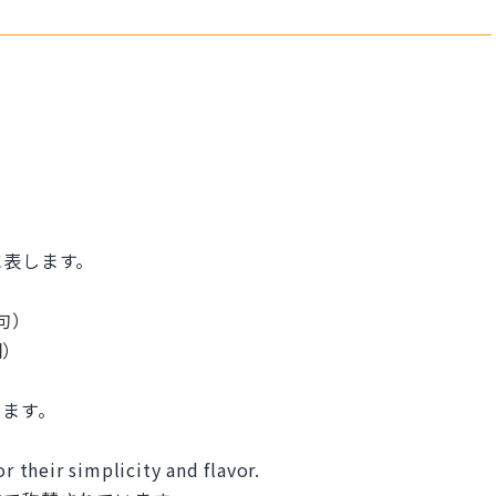
に表します。
詞句）
詞）
します。
r their simplicity and flavor.