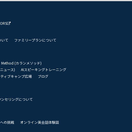
TORS
ついて
ファミリープランについて
an Method (カランメソッド)
リーニュース)
AIスピーキングトレーニング
イティブキャンプ広場
ブログ
ウンセリングについて
 世界への挑戦
オンライン英会話体験談