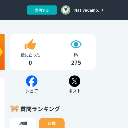
NativeCamp.
質問する
役に立った
PV
0
275
シェア
ポスト
質問ランキング
週間
月間