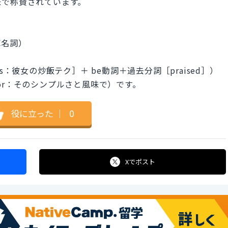
味で称賛されています。
算名詞）
niques：彼女の炒飯テク］＋ be動詞＋過去分詞［praised］）
nd flavor：そのシンプルさと風味で）です。
役に立った
｜
0
Xで
ポスト