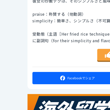
彼女の炒飯テクは、そのシンプルさと風
praise：称賛する（他動詞）
simplicity：簡単さ、シンプルさ（不可
受動態（主語［Her fried rice tech
に副詞句（for their simplicity a
Facebookで
シェア