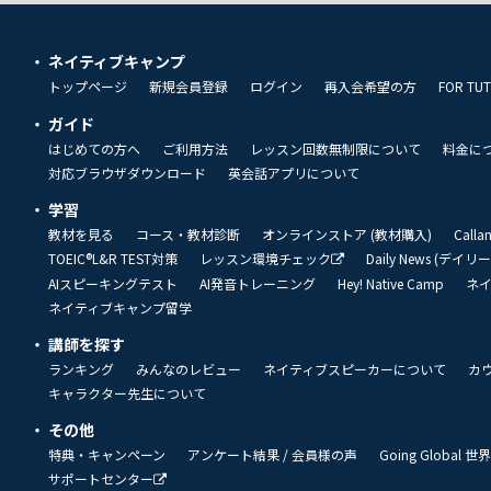
ネイティブキャンプ
トップページ
新規会員登録
ログイン
再入会希望の方
FOR TU
ガイド
はじめての方へ
ご利用方法
レッスン回数無制限について
料金に
対応ブラウザダウンロード
英会話アプリについて
学習
教材を見る
コース・教材診断
オンラインストア (教材購入)
Call
TOEIC®L&R TEST対策
レッスン環境チェック
Daily News (デイ
AIスピーキングテスト
AI発音トレーニング
Hey! Native Camp
ネ
ネイティブキャンプ留学
講師を探す
ランキング
みんなのレビュー
ネイティブスピーカーについて
カ
キャラクター先生について
その他
特典・キャンペーン
アンケート結果 / 会員様の声
Going Global
サポートセンター