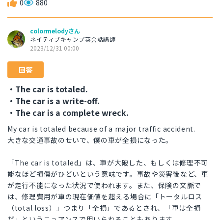
0
880
colormelodyさん
ネイティブキャンプ英会話講師
2023/12/31 00:00
回答
・The car is totaled.
・The car is a write-off.
・The car is a complete wreck.
My car is totaled because of a major traffic accident.
大きな交通事故のせいで、僕の車が全損になった。
「The car is totaled」は、車が大破した、もしくは修理不可
能なほど損傷がひどいという意味です。事故や災害後など、車
が走行不能になった状況で使われます。また、保険の文脈で
は、修理費用が車の現在価値を超える場合に「トータルロス
（total loss）」つまり「全損」であるとされ、「車は全損
だ」というニュアンスで用いられることもあります。