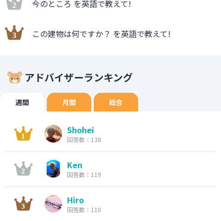
今のところ を英語で教えて!
この建物は何ですか？ を英語で教えて!
アドバイザーランキング
週間
月間
総合
Shohei
回答数：138
Ken
回答数：119
Hiro
回答数：110