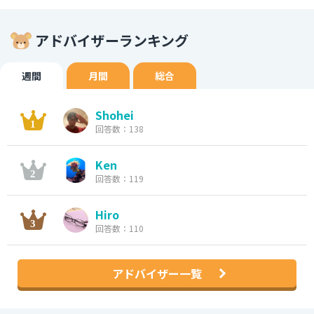
アドバイザーランキング
週間
月間
総合
Shohei
回答数：138
Ken
回答数：119
Hiro
回答数：110
アドバイザー一覧