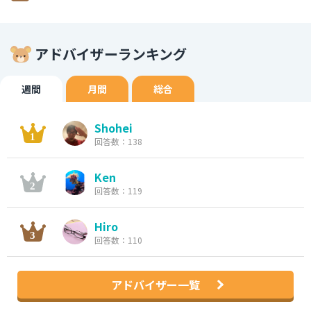
アドバイザーランキング
週間
月間
総合
Shohei
回答数：138
Ken
回答数：119
Hiro
回答数：110
アドバイザー一覧