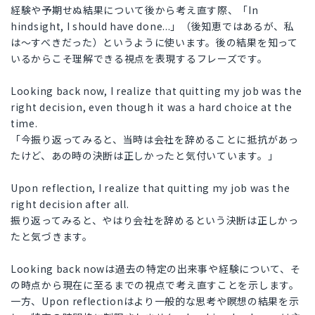
経験や予期せぬ結果について後から考え直す際、「In
hindsight, I should have done...」（後知恵ではあるが、私
は〜すべきだった）というように使います。後の結果を知って
いるからこそ理解できる視点を表現するフレーズです。
Looking back now, I realize that quitting my job was the
right decision, even though it was a hard choice at the
time.
「今振り返ってみると、当時は会社を辞めることに抵抗があっ
たけど、あの時の決断は正しかったと気付いています。」
Upon reflection, I realize that quitting my job was the
right decision after all.
振り返ってみると、やはり会社を辞めるという決断は正しかっ
たと気づきます。
Looking back nowは過去の特定の出来事や経験について、そ
の時点から現在に至るまでの視点で考え直すことを示します。
一方、Upon reflectionはより一般的な思考や瞑想の結果を示