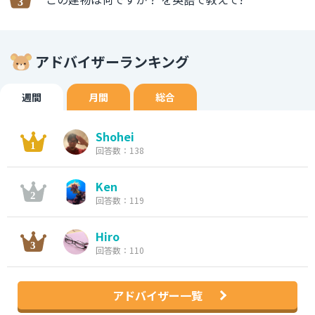
アドバイザーランキング
週間
月間
総合
Shohei
回答数：138
Ken
回答数：119
Hiro
回答数：110
アドバイザー一覧