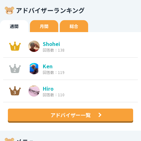
アドバイザーランキング
週間
月間
総合
Shohei
回答数：138
Ken
回答数：119
Hiro
回答数：110
アドバイザー一覧