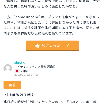
で崩壊し、機能しなくなる状況で用いられます。例えば、大切
な人を失った時や深い悲しみに直面した時など。
一方、"come undone"は、プランや仕事がうまくいかなかっ
た時や、物事が意図したように進展しなかった時に使われま
す。これは、状況や計画全体が崩壊する様子を描き、個々の感
情よりも具体的な状況に焦点を当てています。
役に立った
｜
0
shoさん
ネイティブキャンプ英会話講師
Japan
2022/12/12 07:42
回答
・I am worn out
連日続く時間外労働でくたくたなので、「心身ともにボロボロ