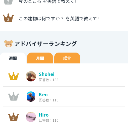
今のところ を英語で教えて!
この建物は何ですか？ を英語で教えて!
アドバイザーランキング
週間
月間
総合
Shohei
回答数：138
Ken
回答数：119
Hiro
回答数：110