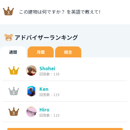
この建物は何ですか？ を英語で教えて!
アドバイザーランキング
週間
月間
総合
Shohei
回答数：138
Ken
回答数：119
Hiro
回答数：110