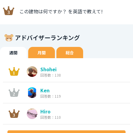
この建物は何ですか？ を英語で教えて!
アドバイザーランキング
週間
月間
総合
Shohei
回答数：138
Ken
回答数：119
Hiro
回答数：110