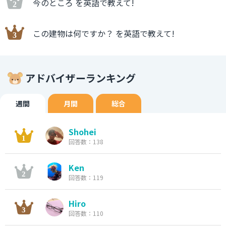
今のところ を英語で教えて!
この建物は何ですか？ を英語で教えて!
アドバイザーランキング
週間
月間
総合
Shohei
回答数：138
Ken
回答数：119
Hiro
回答数：110