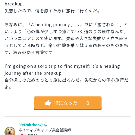
breakup.
失恋したので、傷を癒すために旅行に行くんだ。
ちなみに、「A healing journey.」は、単に「癒された！」と
いうより「心の傷が少しずつ癒えていく道のりの最中なんだ」
というニュアンスで使います。失恋や大きな失敗から立ち直ろ
うとしている時など、辛い経験を乗り越える過程そのものを指
す、深みのある言葉です。
I'm going on a solo trip to find myself; it's a healing
journey after the breakup.
自分探しのためのひとり旅に出るんだ。失恋からの傷心旅行だ
よ。
役に立った
｜
0
99420hrkonさん
ネイティブキャンプ英会話講師
Japan