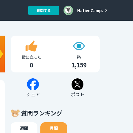
NativeCamp.
質問する
役に立った
PV
0
1,159
シェア
ポスト
質問ランキング
週間
月間