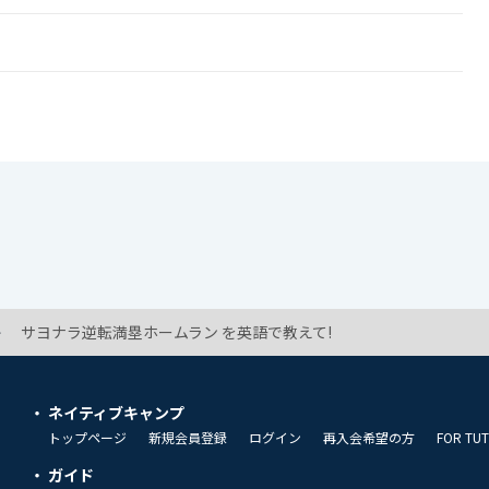
!
サヨナラ逆転満塁ホームラン を英語で教えて!
ネイティブキャンプ
トップページ
新規会員登録
ログイン
再入会希望の方
FOR TU
ガイド