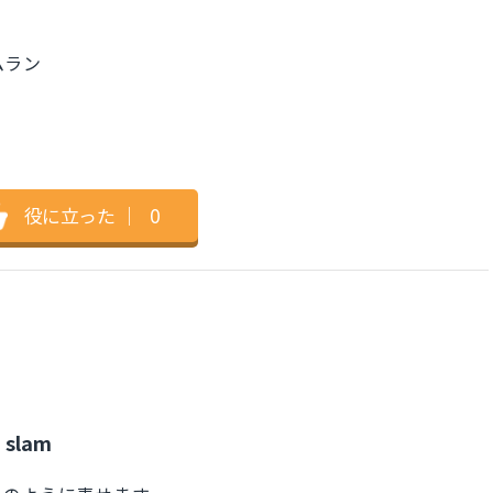
ームラン
。
役に立った
｜
0
 slam