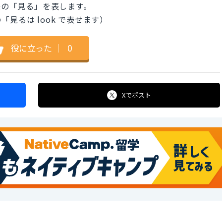
味の「見る」を表します。
見るは look で表せます）
役に立った
｜
0
Xで
ポスト