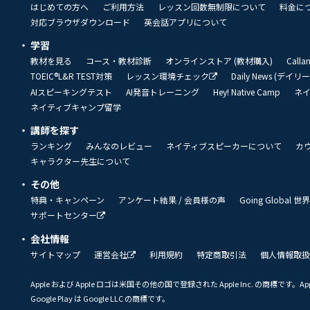
はじめての方へ
ご利用方法
レッスン回数無制限について
料金に
対応ブラウザダウンロード
英会話アプリについて
学習
教材を見る
コース・教材診断
オンラインストア (教材購入)
Call
TOEIC®L&R TEST対策
レッスン環境チェック
Daily News (デイ
AIスピーキングテスト
AI発音トレーニング
Hey! Native Camp
ネ
ネイティブキャンプ留学
講師を探す
ランキング
みんなのレビュー
ネイティブスピーカーについて
カ
キャラクター先生について
その他
特典・キャンペーン
アンケート結果 / 会員様の声
Going Global
サポートセンター
会社情報
サイトマップ
運営会社
利用規約
特定商取引法
個人情報取扱
Apple および Apple ロゴは米国その他の国で登録された Apple Inc. の商標です。App 
Google Play は Google LLC の商標です。