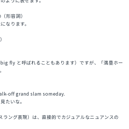
記のように表せます。
勝ちの（形容詞）
味になります。
詞）
（big fly と呼ばれることもあります）ですが、「満塁ホー
。
lk-off grand slam someday.
を見たいな。
o を略したスラング表現）は、直接的でカジュアルなニュアンスの