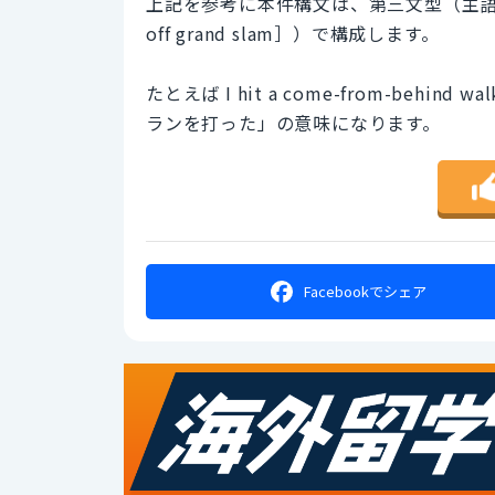
上記を参考に本件構文は、第三文型（主語［I］＋
off grand slam］）で構成します。
たとえば I hit a come-from-behin
ランを打った」の意味になります。
Facebookで
シェア