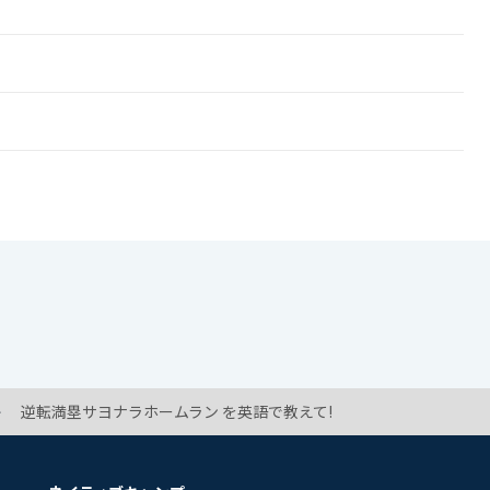
!
!
逆転満塁サヨナラホームラン を英語で教えて!