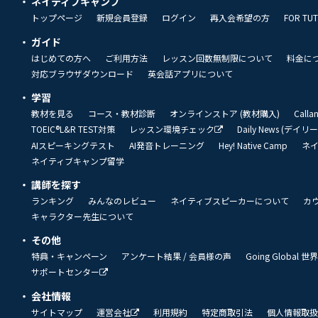
ネイティブキャンプ
トップページ
新規会員登録
ログイン
再入会希望の方
FOR TU
ガイド
はじめての方へ
ご利用方法
レッスン回数無制限について
料金に
対応ブラウザダウンロード
英会話アプリについて
学習
教材を見る
コース・教材診断
オンラインストア (教材購入)
Call
TOEIC®L&R TEST対策
レッスン環境チェック
Daily News (デイ
AIスピーキングテスト
AI発音トレーニング
Hey! Native Camp
ネ
ネイティブキャンプ留学
講師を探す
ランキング
みんなのレビュー
ネイティブスピーカーについて
カ
キャラクター先生について
その他
特典・キャンペーン
アンケート結果 / 会員様の声
Going Global
サポートセンター
会社情報
サイトマップ
運営会社
利用規約
特定商取引法
個人情報取扱