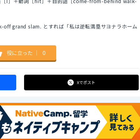
動詞［hit］＋目的語［come-from-behind walk-
d walk-off grand slam. とすれば「私は逆転満塁サヨナラホーム
役に立った
｜
0
Xで
ポスト