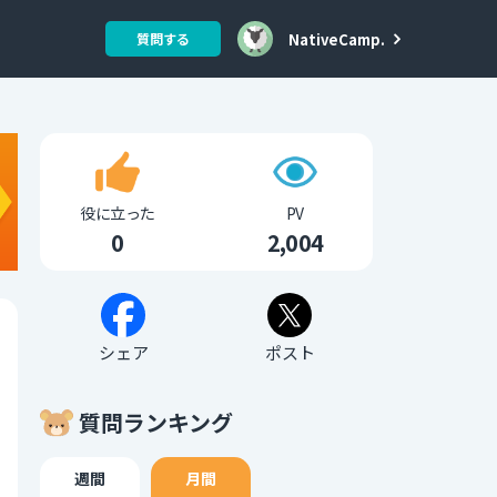
NativeCamp.
質問する
役に立った
PV
0
2,004
シェア
ポスト
質問ランキング
週間
月間