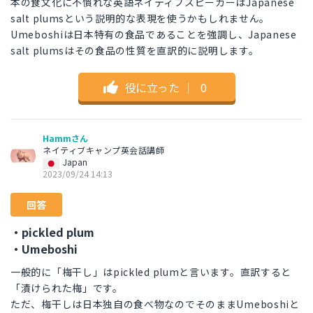
本の食文化に不慣れな英語ネイティブスピーカーはJapanese
salt plumsという説明的な表現を使うかもしれません。
Umeboshiは日本特有の食品であることを強調し、Japanese
salt plumsはその食品の性質を直訳的に説明します。
役に立った
｜
0
Hammさん
ネイティブキャンプ英会話講師
Japan
2023/09/24 14:13
回答
・pickled plum
・Umeboshi
一般的に「梅干し」はpickled plumと言います。直訳すると
「漬けられた梅」です。
ただ、梅干しは日本独自の食べ物なのでそのままUmeboshiと