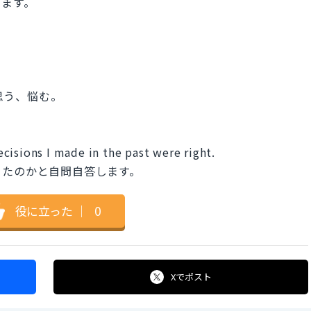
います。
議に思う、悩む。
cisions I made in the past were right.
ったのかと自問自答します。
役に立った
｜
0
Xで
ポスト