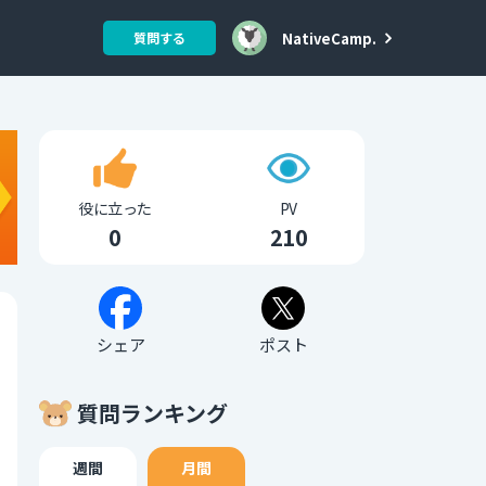
NativeCamp.
質問する
役に立った
PV
0
210
シェア
ポスト
質問ランキング
週間
月間