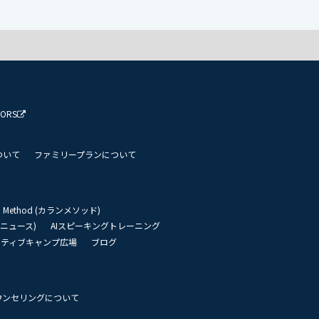
TORS
ついて
ファミリープランについて
an Method (カランメソッド)
リーニュース)
AIスピーキングトレーニング
イティブキャンプ広場
ブログ
ウンセリングについて