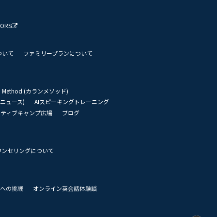
TORS
ついて
ファミリープランについて
an Method (カランメソッド)
リーニュース)
AIスピーキングトレーニング
イティブキャンプ広場
ブログ
ウンセリングについて
 世界への挑戦
オンライン英会話体験談