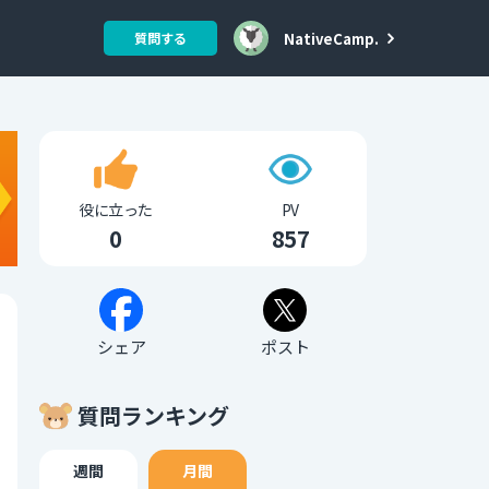
NativeCamp.
質問する
役に立った
PV
0
857
シェア
ポスト
質問ランキング
週間
月間