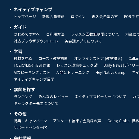
ネイティブキャンプ
トップページ
新規会員登録
ログイン
再入会希望の方
FOR TU
ガイド
はじめての方へ
ご利用方法
レッスン回数無制限について
料金に
対応ブラウザダウンロード
英会話アプリについて
学習
教材を見る
コース・教材診断
オンラインストア (教材購入)
Call
TOEIC®L&R TEST対策
レッスン環境チェック
Daily News (デイ
AIスピーキングテスト
AI発音トレーニング
Hey! Native Camp
ネ
ネイティブキャンプ留学
講師を探す
ランキング
みんなのレビュー
ネイティブスピーカーについて
カ
キャラクター先生について
その他
特典・キャンペーン
アンケート結果 / 会員様の声
Going Global
サポートセンター
会社情報